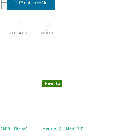
Přidat do košíku
ZEPTAT SE
SDÍLET
Novinka
DN15 L110 SV
Hydrus 2 DN25 T90