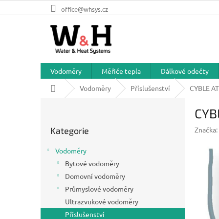
Přejít
office@whsys.cz
na
obsah
Vodoměry
Měřiče tepla
Dálkové odečty
Domů
Vodoměry
Příslušenství
CYBLE AT
P
CYB
o
Přeskočit
s
Kategorie
Značka:
kategorie
t
r
Vodoměry
a
Bytové vodoměry
n
Domovní vodoměry
n
í
Průmyslové vodoměry
p
Ultrazvukové vodoměry
a
Příslušenství