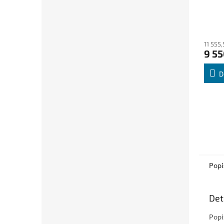
11 555
9 55
D
Popi
Det
Popi