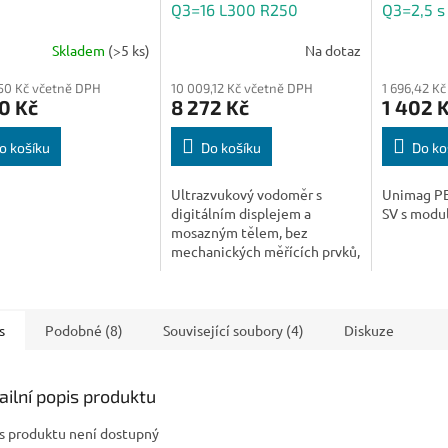
Q3=16 L300 R250
Q3=2,5 
MBus/Pulse/Pulse
Scan
Skladem
(>5 ks)
Na dotaz
,50 Kč včetně DPH
10 009,12 Kč včetně DPH
1 696,42 K
0 Kč
8 272 Kč
1 402 
o košíku
Do košíku
Do ko
Ultrazvukový vodoměr s
Unimag P
digitálním displejem a
SV s modu
mosazným tělem, bez
mechanických měřících prvků,
integrovaná komunikace.
s
Podobné (8)
Související soubory (4)
Diskuze
ailní popis produktu
s produktu není dostupný