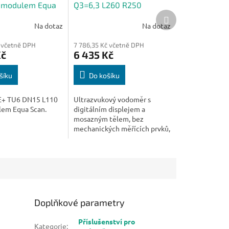
s modulem Equa
Q3=6,3 L260 R250
Další
wMBus
produkt
Na dotaz
Na dotaz
č včetně DPH
7 786,35 Kč včetně DPH
Kč
6 435 Kč
šíku
Do košíku
E+ TU6 DN15 L110
Ultrazvukový vodoměr s
lem Equa Scan.
digitálním displejem a
mosazným tělem, bez
mechanických měřících prvků,
integrovaná komunikace.
Doplňkové parametry
Příslušenství pro
Kategorie
: