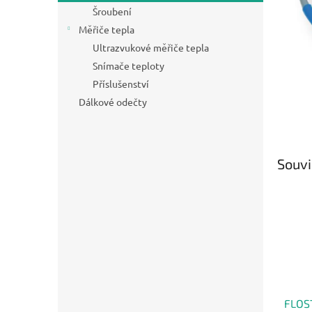
n
Šroubení
e
Měřiče tepla
l
Ultrazvukové měřiče tepla
Snímače teploty
Příslušenství
Dálkové odečty
Souvi
FLOS