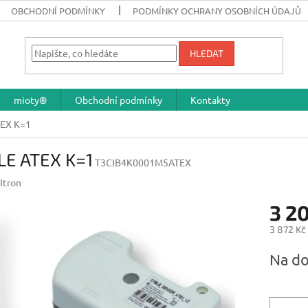
OBCHODNÍ PODMÍNKY
PODMÍNKY OCHRANY OSOBNÍCH ÚDAJŮ
HLEDAT
mioty®
Obchodní podmínky
Kontakty
EX K=1
LE ATEX K=1
T3CIB4K0001M5ATEX
Itron
3 2
3 872 Kč
Měrná
Na do
cena: