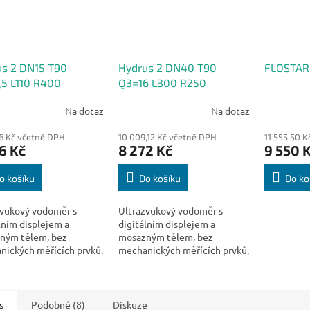
us 2 DN15 T90
Hydrus 2 DN40 T90
FLOSTAR
5 L110 R400
Q3=16 L300 R250
s/Lbus/Pulse
MBus/Pulse/Pulse
Na dotaz
Na dotaz
16 Kč včetně DPH
10 009,12 Kč včetně DPH
11 555,50 
6 Kč
8 272 Kč
9 550 
o košíku
Do košíku
Do ko
zvukový vodoměr s
Ultrazvukový vodoměr s
lním displejem a
digitálním displejem a
ným tělem, bez
mosazným tělem, bez
nických měřících prvků,
mechanických měřících prvků,
rovaná komunikace.
integrovaná komunikace.
s
Podobné (8)
Diskuze