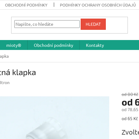
OBCHODNÍ PODMÍNKY
PODMÍNKY OCHRANY OSOBNÍCH ÚDAJŮ
HLEDAT
mioty®
Obchodní podmínky
Kontakty
lapka
tná klapka
Itron
od 80 Kč
od
od
78,65
Měrná
od 65 Kč 
cena:
Zvolt