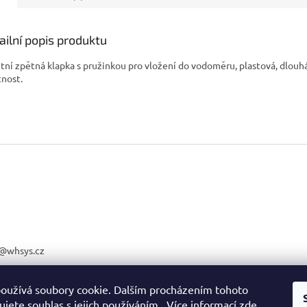
ailní popis produktu
itní zpětná klapka s pružinkou pro vložení do vodoměru, plastová, dlouh
tnost.
@
whsys.cz
25818085
oužívá soubory cookie. Dalším procházením tohoto
jete souhlas s jejich používáním.. Více informací
zde
.