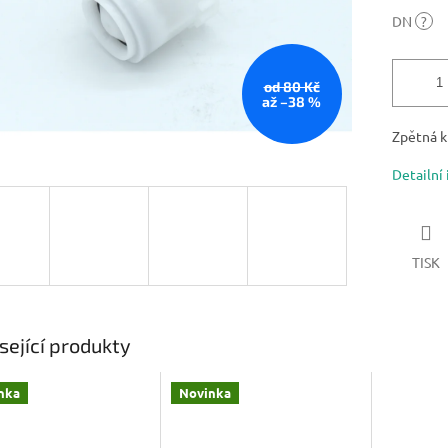
DN
?
od 80 Kč
až –38 %
Zpětná kl
Detailní
TISK
sející produkty
nka
Novinka