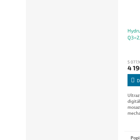
Hydr
Q3=2,
WMbu
5 077,
4 19
D
Ultra
digitá
mosaz
mecha
integ
Popi