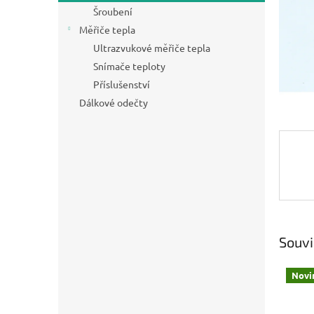
n
Šroubení
e
Měřiče tepla
l
Ultrazvukové měřiče tepla
Snímače teploty
Příslušenství
Dálkové odečty
Souvi
Novi