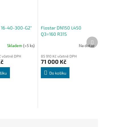
 16-40-300-G2"
Flostar DN150 L450
Q3=160 R315
Další
produkt
Skladem
(>5 ks)
Na dotaz
Kč včetně DPH
85 910 Kč včetně DPH
Kč
71 000 Kč
šíku
Do košíku