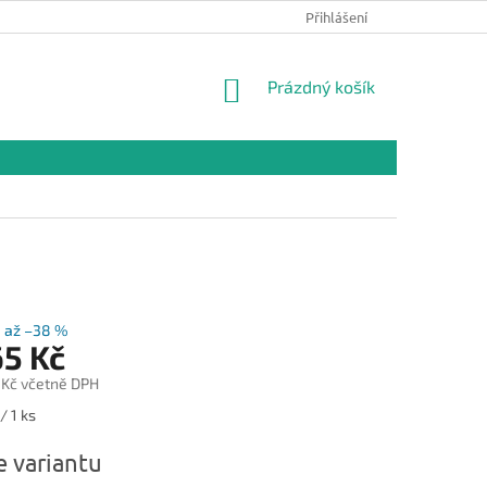
Přihlášení
NÁKUPNÍ
Prázdný košík
KOŠÍK
až –38 %
65 Kč
 Kč
včetně DPH
/ 1 ks
e variantu