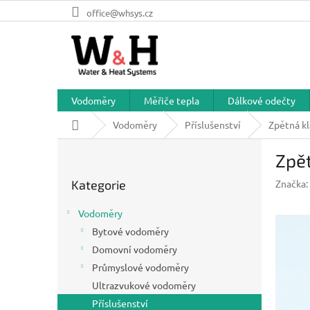
Přejít
office@whsys.cz
na
obsah
Vodoměry
Měřiče tepla
Dálkové odečty
Domů
Vodoměry
Příslušenství
Zpětná k
P
Zpě
o
Přeskočit
s
Kategorie
Značka:
kategorie
t
r
Vodoměry
a
Bytové vodoměry
n
Domovní vodoměry
n
í
Průmyslové vodoměry
p
Ultrazvukové vodoměry
a
Příslušenství