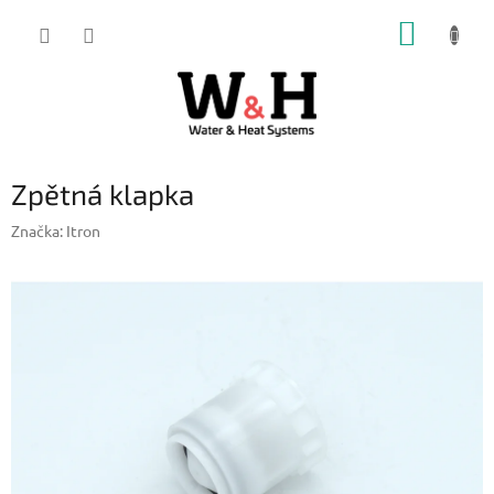
Přejít
NÁKUP
na
obsah
KOŠÍK
Zpětná klapka
Značka:
Itron