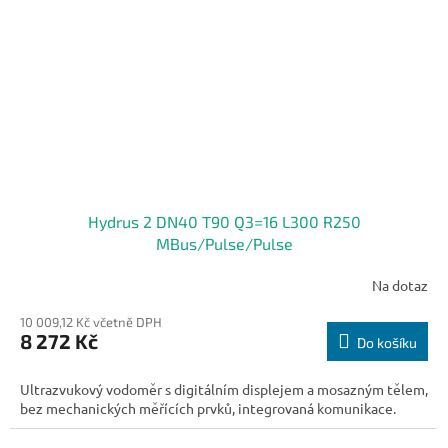
Hydrus 2 DN40 T90 Q3=16 L300 R250
MBus/Pulse/Pulse
Na dotaz
10 009,12 Kč včetně DPH
8 272 Kč
Do košíku
Ultrazvukový vodoměr s digitálním displejem a mosazným tělem,
bez mechanických měřících prvků, integrovaná komunikace.