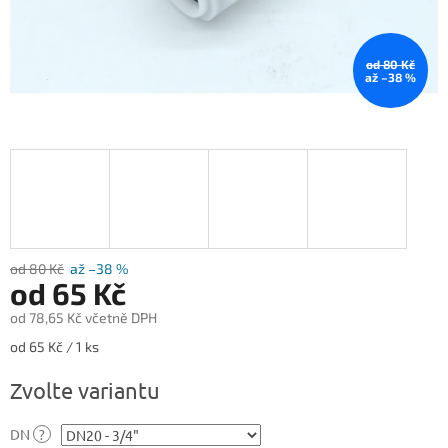
od 80 Kč
až –38 %
od 80 Kč
až –38 %
od
65 Kč
od
78,65 Kč
včetně DPH
Měrná
od 65 Kč / 1 ks
cena:
Zvolte variantu
DN
?