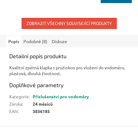
ZOBRAZIT VŠECHNY SOUVISEJÍCÍ PRODUKTY
Popis
Podobné (8)
Diskuze
Detailní popis produktu
Kvalitní zpětná klapka s pružinkou pro vložení do vodoměru,
plastová, dlouhá životnost.
Doplňkové parametry
Kategorie
:
Příslušenství pro vodoměry
Záruka
:
24 měsíců
EAN
:
3836185
Z
á