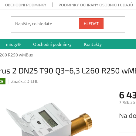
OBCHODNÍ PODMÍNKY
PODMÍNKY OCHRANY OSOBNÍCH ÚDAJŮ
HLEDAT
mioty®
Obchodní podmínky
Kontakty
L260 R250 wMBus
rus 2 DN25 T90 Q3=6,3 L260 R250 wM
Značka:
DIEHL
ka
6 4
7 786,35
Měrná
Na do
cena: