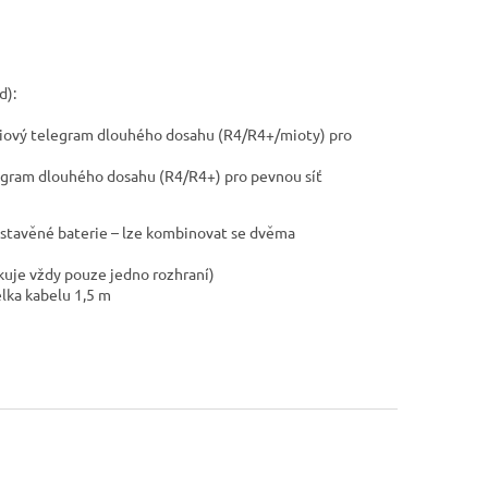
d):
ádiový telegram dlouhého dosahu (R4/R4+/mioty) pro
legram dlouhého dosahu (R4/R4+) pro pevnou síť
estavěné baterie – lze kombinovat se dvěma
kuje vždy pouze jedno rozhraní)
élka kabelu 1,5 m