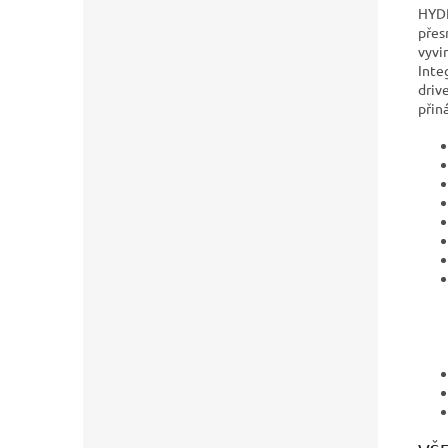
HYDR
přes
vyvi
Inte
driv
přin