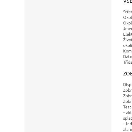
VŠ
Stře
Okol
Okol
Jmen
Elek
Živo
okolí
Komu
Dato
Tříd
ZO
Disp
Zobr
Zobr
Zobr
Test
– ak
spla
– in
alar