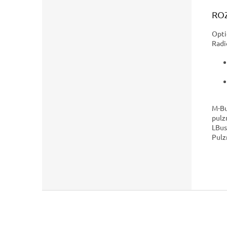
RO
Opti
Radi
M-Bu
pulz
LBus
Pulz
Z
á
p