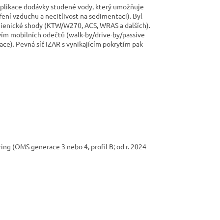
aplikace dodávky studené vody, který umožňuje
ní vzduchu a necitlivost na sedimentaci). Byl
hygienické shody (KTW/W270, ACS, WRAS a dalších).
ím mobilních odečtů (walk-by/drive-by/passive
ce). Pevná síť IZAR s vynikajícím pokrytím pak
g (OMS generace 3 nebo 4, profil B; od r. 2024