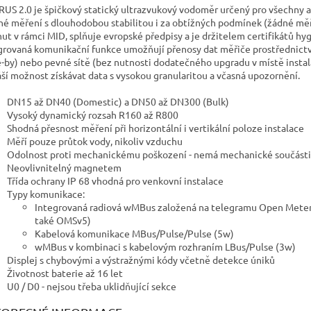
US 2.0 je špičkový statický ultrazvukový vodoměr určený pro všechny 
né měření s dlouhodobou stabilitou i za obtížných podmínek (žádné měře
nut v rámci MID, splňuje evropské předpisy a je držitelem certifikátů 
grovaná komunikační funkce umožňují přenosy dat měřiče prostřednictv
e-by) nebo pevné sítě (bez nutnosti dodatečného upgradu v místě instala
áší možnost získávat data s vysokou granularitou a včasná upozornění.
DN15 až DN40 (Domestic) a DN50 až DN300 (Bulk)
Vysoký dynamický rozsah R160 až R800
Shodná přesnost měření při horizontální i vertikální poloze instalace
Měří pouze průtok vody, nikoliv vzduchu
Odolnost proti mechanickému poškození - nemá mechanické součásti
Neovlivnitelný magnetem
Třída ochrany IP 68 vhodná pro venkovní instalace
Typy komunikace:
Integrovaná radiová wMBus založená na telegramu Open Meterin
také OMSv5)
Kabelová komunikace MBus/Pulse/Pulse (5w)
wMBus v kombinaci s kabelovým rozhraním LBus/Pulse (3w)
Displej s chybovými a výstražnými kódy včetně detekce úniků
Životnost baterie až 16 let
U0 / D0 - nejsou třeba uklidňující sekce