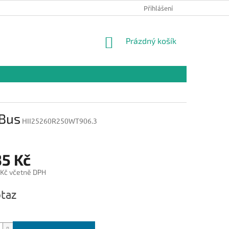
Přihlášení
NÁKUPNÍ
Prázdný košík
KOŠÍK
Bus
HII25260R250WT906.3
35 Kč
 Kč včetně DPH
taz