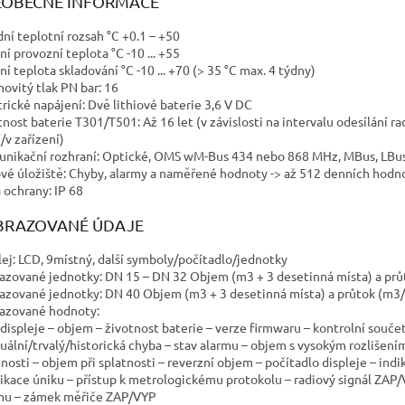
EOBECNÉ INFORMACE
dní teplotní rozsah °C +0.1 – +50
ní provozní teplota °C -10 ... +55
ní teplota skladování °C -10 ... +70 (> 35 °C max. 4 týdny)
ovitý tlak PN bar: 16
trické napájení: Dvě lithiové baterie 3,6 V DC
tnost baterie T301/T501: Až 16 let (v závislosti na intervalu odesílání 
/v zařízení)
nikační rozhraní: Optické, OMS wM-Bus 434 nebo 868 MHz, MBus, LBus
vé úložiště: Chyby, alarmy a naměřené hodnoty -> až 512 denních hodno
a ochrany: IP 68
BRAZOVANÉ ÚDAJE
lej: LCD, 9místný, další symboly/počítadlo/jednotky
azované jednotky: DN 15 – DN 32 Objem (m3 + 3 desetinná místa) a prů
azované jednotky: DN 40 Objem (m3 + 3 desetinná místa) a průtok (m3/
azované hodnoty:
 displeje – objem – životnost baterie – verze firmwaru – kontrolní souče
tuální/trvalý/historická chyba – stav alarmu – objem s vysokým rozlišen
tnosti – objem při splatnosti – reverzní objem – počítadlo displeje – indi
dikace úniku – přístup k metrologickému protokolu – radiový signál ZAP/
mu – zámek měřiče ZAP/VYP