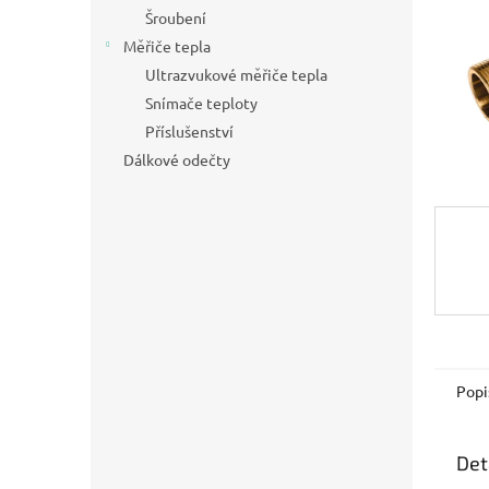
n
Šroubení
e
Měřiče tepla
l
Ultrazvukové měřiče tepla
Snímače teploty
Příslušenství
Dálkové odečty
Popi
Det