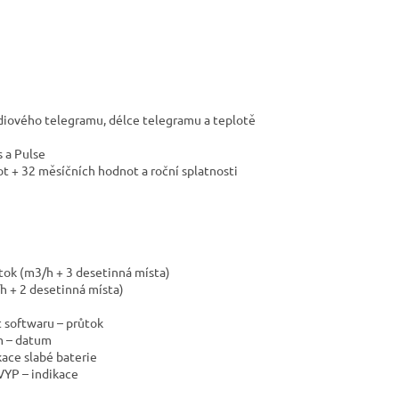
radiového telegramu, délce telegramu a teplotě
 a Pulse
t + 32 měsíčních hodnot a roční splatnosti
tok (m3/h + 3 desetinná místa)
h + 2 desetinná místa)
t softwaru – průtok
ím – datum
kace slabé baterie
VYP – indikace