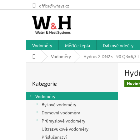
Přejít
office@whsys.cz
na
obsah
Vodoměry
Měřiče tepla
Dálkové odečty
Domů
Vodoměry
Hydrus 2 DN25 T90 Q3=6,3 
P
Hyd
o
Přeskočit
s
Kategorie
kategorie
Novin
t
r
Vodoměry
a
Bytové vodoměry
n
Domovní vodoměry
n
í
Průmyslové vodoměry
p
Ultrazvukové vodoměry
a
Příslušenství