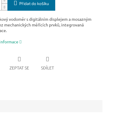
Přidat do košíku
kový vodoměr s digitálním displejem a mosazným
ez mechanických měřících prvků, integrovaná
ace.
 informace
ZEPTAT SE
SDÍLET