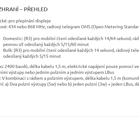
ZHRANÍ – PŘEHLED
cké: pro přepínání displeje
ové: 434 nebo 868 MHz, radiový telegram OMS (Open Metering Standar
Domestic: (R3) pro mobilní čtení odesílané každých 14/64 sekund, r
pevnou síť odesílaný každých 5/15/60 minut
Bulk: (R3) pro mobilní čtení odesílané každých 14 sekund, rádiový te
odesílaný každých 5/15 minut
s: 2400 baudů, délka kabelu 1,5 m, elektrické napájení pouze pomocí v
ními výstupy nebo jedním pulzním a jedním výstupem LBus
: V kombinaci s rádiem a pulzním výstupem, délka kabelu 1,5 m (komuni
ní: a) Dva pulzní výstupy (5w) nebo b) jeden pulzní (3w) + jeden LBus, d