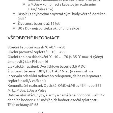
wMBus v kombinaci s kabelovým rozhraním
LBus/Pulse (3w)
Displej s chybovými a výstražnými kódy včetně detekce
úniků
Životnost baterie až 16 let
U0 / D0 - nejsou třeba uklidňující sekce
VŠEOBECNÉ INFORMACE
Střední teplotní rozsah °C +0.1 – +50
Okolní provozní teplota °C -10 ... +55
Okolní teplota skladování °C -10 ... +70 (> 35 °C max. 4 týdny)
Jmenovitý tlak PN bar: 16
Elektrické napájení: Dvě lithiové baterie 3,6 V DC
Životnost baterie T301/T501: Až 16 let (v závislosti na
intervalu odesílání radiového telegramu, délce telegramu a
teplotě okolí/v zařízení)
Komunikační rozhraní: Optické, OMS wM-Bus 434 nebo 868
MHz, MBus, LBus a Pulse
Datové úložiště: Chyby, alarmy a naměřené hodnoty -> až 512
denních hodnot + 32 měsíčních hodnot a roční splatnosti
Třída ochrany: IP 68