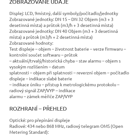
ZOBRAZOVANÉ ÚDAJE
Displej: LCD, 9místný, další symboly/počítadlo/jednotky
Zobrazované jednotky: DN 15 – DN 32 Objem (m3 + 3
desetinná místa) a průtok (m3/h + 3 desetinná místa)
Zobrazované jednotky: DN 40 Objem (m3 + 3 desetinná
místa) a průtok (m3/h + 2 desetinná místa)
Zobrazované hodnoty:
Test displeje – objem – životnost baterie – verze firmwaru –
kontrolní součet softwaru – průtok
– aktuální/trvalý/historická chyba – stav alarmu – objem s
vysokým rozlišením – datum
splatnosti – objem při splatnosti – reverzní objem – počítadlo
displeje – indikace slabé baterie
– indikace úniku – přístup k metrologickému protokolu –
radiový signál ZAP/VYP – indikace
alarmu – zámek měřiče ZAP/VYP
ROZHRANÍ – PŘEHLED
Optické: pro přepínání displeje
Radiové: 434 nebo 868 MHz, radiový telegram OMS (Open
Metering Standard):