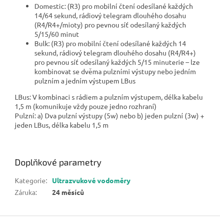
Domestic: (R3) pro mobilní čtení odesílané každých
14/64 sekund, rádiový telegram dlouhého dosahu
(R4/R4+/mioty) pro pevnou síť odesílaný každých
5/15/60 minut
Bulk: (R3) pro mobilní čtení odesílané každých 14
sekund, rádiový telegram dlouhého dosahu (R4/R4+)
pro pevnou síť odesílaný každých 5/15 minuterie – lze
kombinovat se dvěma pulzními výstupy nebo jedním
pulzním a jedním výstupem LBus
LBus: V kombinaci s rádiem a pulzním výstupem, délka kabelu
1,5 m (komunikuje vždy pouze jedno rozhraní)
Pulzní: a) Dva pulzní výstupy (5w) nebo b) jeden pulzní (3w) +
jeden LBus, délka kabelu 1,5 m
Doplňkové parametry
Kategorie
:
Ultrazvukové vodoměry
Záruka
:
24 měsíců