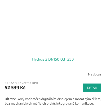
Hydrus 2 DN150 Q3=250
Na dotaz
63 572,19 Kč včetně DPH
52 539 Kč
DETAIL
Ultrazvukový vodoměr s digitálním displejem a mosazným tělem,
bez mechanických měřících prvků, integrovaná komunikace.