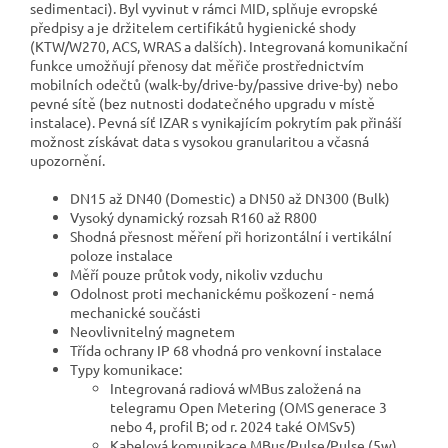
sedimentaci). Byl vyvinut v rámci MID, splňuje evropské
předpisy a je držitelem certifikátů hygienické shody
(KTW/W270, ACS, WRAS a dalších). Integrovaná komunikační
funkce umožňují přenosy dat měřiče prostřednictvím
mobilních odečtů (walk-by/drive-by/passive drive-by) nebo
pevné sítě (bez nutnosti dodatečného upgradu v místě
instalace). Pevná síť IZAR s vynikajícím pokrytím pak přináší
možnost získávat data s vysokou granularitou a včasná
upozornění.
DN15 až DN40 (Domestic) a DN50 až DN300 (Bulk)
Vysoký dynamický rozsah R160 až R800
Shodná přesnost měření při horizontální i vertikální
poloze instalace
Měří pouze průtok vody, nikoliv vzduchu
Odolnost proti mechanickému poškození - nemá
mechanické součásti
Neovlivnitelný magnetem
Třída ochrany IP 68 vhodná pro venkovní instalace
Typy komunikace:
Integrovaná radiová wMBus založená na
telegramu Open Metering (OMS generace 3
nebo 4, profil B; od r. 2024 také OMSv5)
Kabelová komunikace MBus/Pulse/Pulse (5w)