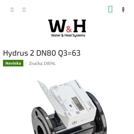
Přejít
NÁKUP
na
obsah
KOŠÍK
Hydrus 2 DN80 Q3=63
Značka:
DIEHL
Novinka