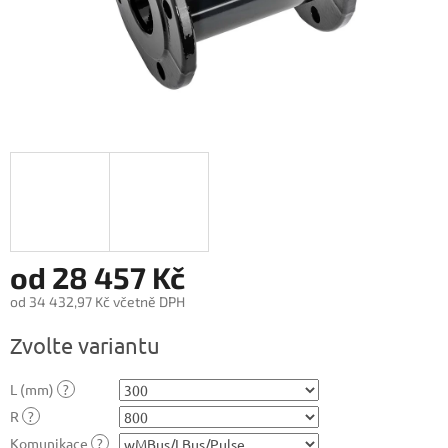
od
28 457 Kč
od
34 432,97 Kč
včetně DPH
Měrná
Zvolte variantu
cena:
L (mm)
?
R
?
Komunikace
?