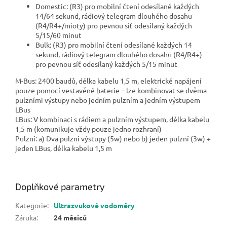
Domestic: (R3) pro mobilní čtení odesílané každých
14/64 sekund, rádiový telegram dlouhého dosahu
(R4/R4+/mioty) pro pevnou síť odesílaný každých
5/15/60 minut
Bulk: (R3) pro mobilní čtení odesílané každých 14
sekund, rádiový telegram dlouhého dosahu (R4/R4+)
pro pevnou síť odesílaný každých 5/15 minut
M-Bus: 2400 baudů, délka kabelu 1,5 m, elektrické napájení
pouze pomocí vestavěné baterie – lze kombinovat se dvěma
pulzními výstupy nebo jedním pulzním a jedním výstupem
LBus
LBus: V kombinaci s rádiem a pulzním výstupem, délka kabelu
1,5 m (komunikuje vždy pouze jedno rozhraní)
Pulzní: a) Dva pulzní výstupy (5w) nebo b) jeden pulzní (3w) +
jeden LBus, délka kabelu 1,5 m
Doplňkové parametry
Kategorie
:
Ultrazvukové vodoměry
Záruka
:
24 měsíců