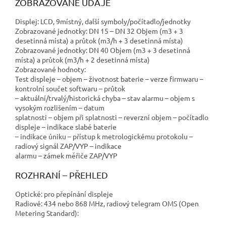
ZOBRAZOVANÉ ÚDAJE
Displej: LCD, 9místný, další symboly/počítadlo/jednotky
Zobrazované jednotky: DN 15 – DN 32 Objem (m3 + 3
desetinná místa) a průtok (m3/h + 3 desetinná místa)
Zobrazované jednotky: DN 40 Objem (m3 + 3 desetinná
místa) a průtok (m3/h + 2 desetinná místa)
Zobrazované hodnoty:
Test displeje – objem – životnost baterie – verze firmwaru –
kontrolní součet softwaru – průtok
– aktuální/trvalý/historická chyba – stav alarmu – objem s
vysokým rozlišením – datum
splatnosti – objem při splatnosti – reverzní objem – počítadlo
displeje – indikace slabé baterie
– indikace úniku – přístup k metrologickému protokolu –
radiový signál ZAP/VYP – indikace
alarmu – zámek měřiče ZAP/VYP
ROZHRANÍ – PŘEHLED
Optické: pro přepínání displeje
Radiové: 434 nebo 868 MHz, radiový telegram OMS (Open
Metering Standard):