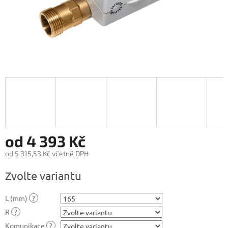
od
4 393 Kč
od
5 315,53 Kč
včetně DPH
Měrná
Zvolte variantu
cena:
L (mm)
?
R
?
Komunikace
?