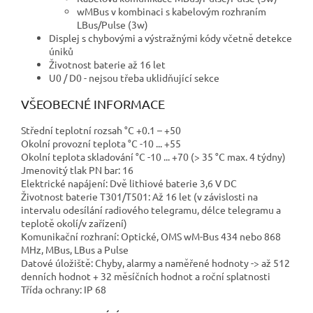
wMBus v kombinaci s kabelovým rozhraním
LBus/Pulse (3w)
Displej s chybovými a výstražnými kódy včetně detekce
úniků
Životnost baterie až 16 let
U0 / D0 - nejsou třeba uklidňující sekce
VŠEOBECNÉ INFORMACE
Střední teplotní rozsah °C +0.1 – +50
Okolní provozní teplota °C -10 ... +55
Okolní teplota skladování °C -10 ... +70 (> 35 °C max. 4 týdny)
Jmenovitý tlak PN bar: 16
Elektrické napájení: Dvě lithiové baterie 3,6 V DC
Životnost baterie T301/T501: Až 16 let (v závislosti na
intervalu odesílání radiového telegramu, délce telegramu a
teplotě okolí/v zařízení)
Komunikační rozhraní: Optické, OMS wM-Bus 434 nebo 868
MHz, MBus, LBus a Pulse
Datové úložiště: Chyby, alarmy a naměřené hodnoty -> až 512
denních hodnot + 32 měsíčních hodnot a roční splatnosti
Třída ochrany: IP 68