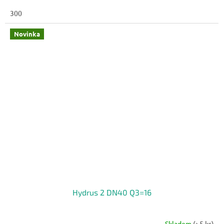
300
Novinka
Hydrus 2 DN40 Q3=16
Skladem
(>5 ks)