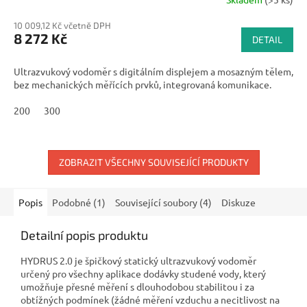
10 009,12 Kč včetně DPH
8 272 Kč
DETAIL
Ultrazvukový vodoměr s digitálním displejem a mosazným tělem,
bez mechanických měřících prvků, integrovaná komunikace.
200
300
ZOBRAZIT VŠECHNY SOUVISEJÍCÍ PRODUKTY
Popis
Podobné (1)
Související soubory (4)
Diskuze
Detailní popis produktu
HYDRUS 2.0 je špičkový statický ultrazvukový vodoměr
určený pro všechny aplikace dodávky studené vody, který
umožňuje přesné měření s dlouhodobou stabilitou i za
obtížných podmínek (žádné měření vzduchu a necitlivost na