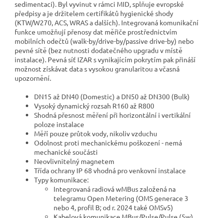
sedimentaci). Byl vyvinut v rámci MID, splňuje evropské
předpisy a je držitelem certifikátů hygienické shody
(KTW/W270, ACS, WRAS a dalších). Integrovaná komunikační
funkce umožňují přenosy dat měřiče prostřednictvím
mobilních odečtů (walk-by/drive-by/passive drive-by) nebo
pevné sítě (bez nutnosti dodatečného upgradu v místě
instalace). Pevná síť IZAR s vynikajícím pokrytím pak přináší
možnost získávat data s vysokou granularitou a včasná
upozornění.
DN15 až DN40 (Domestic) a DN50 až DN300 (Bulk)
Vysoký dynamický rozsah R160 až R800
Shodná přesnost měření při horizontální i vertikální
poloze instalace
Měří pouze průtok vody, nikoliv vzduchu
Odolnost proti mechanickému poškození - nemá
mechanické součásti
Neovlivnitelný magnetem
Třída ochrany IP 68 vhodná pro venkovní instalace
Typy komunikace:
Integrovaná radiová wMBus založená na
telegramu Open Metering (OMS generace 3
nebo 4, profil B; od r. 2024 také OMSv5)
Kabelová komunikace MBus/Pulse/Pulse (5w)