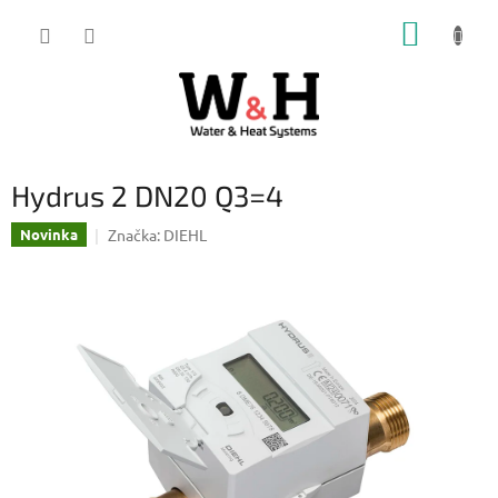
Přejít
NÁKUP
na
obsah
KOŠÍK
Hydrus 2 DN20 Q3=4
Značka:
DIEHL
Novinka