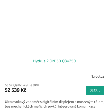
Hydrus 2 DN150 Q3=250
Na dotaz
63 572,19 Kč včetně DPH
52 539 Kč
DETAIL
Ultrazvukový vodoměr s digitálním displejem a mosazným tělem,
bez mechanických měřících prvků, integrovaná komunikace.