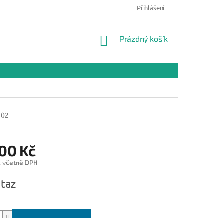
Přihlášení
NÁKUPNÍ
Prázdný košík
KOŠÍK
_02
700 Kč
č včetně DPH
taz