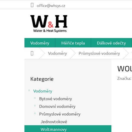
Přejít
office@whsys.cz
na
obsah
Vodoměry
Měřiče tepla
Dálkové odečty
Domů
Vodoměry
Průmyslové vodoměry
P
WOL
o
Přeskočit
s
Kategorie
Značka:
kategorie
t
r
Vodoměry
a
Bytové vodoměry
n
Domovní vodoměry
n
í
Průmyslové vodoměry
p
Jednovtokové
a
Woltmannovy