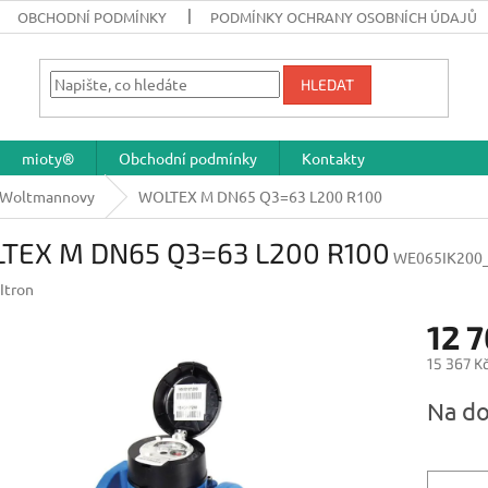
OBCHODNÍ PODMÍNKY
PODMÍNKY OCHRANY OSOBNÍCH ÚDAJŮ
HLEDAT
mioty®
Obchodní podmínky
Kontakty
Woltmannovy
WOLTEX M DN65 Q3=63 L200 R100
TEX M DN65 Q3=63 L200 R100
WE065IK200
Itron
12 
15 367 K
Měrná
Na do
cena: