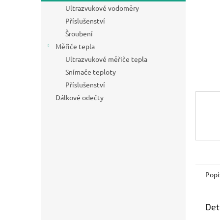
n
Ultrazvukové vodoměry
e
Příslušenství
l
Šroubení
Měřiče tepla
Ultrazvukové měřiče tepla
Snímače teploty
Příslušenství
Dálkové odečty
Popi
Det