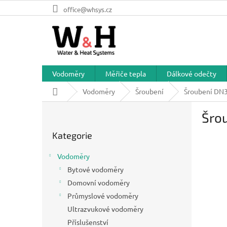
Přejít
office@whsys.cz
na
obsah
Vodoměry
Měřiče tepla
Dálkové odečty
Domů
Vodoměry
Šroubení
Šroubení DN3
P
Šro
o
Přeskočit
s
Kategorie
kategorie
t
r
Vodoměry
a
Bytové vodoměry
n
Domovní vodoměry
n
í
Průmyslové vodoměry
p
Ultrazvukové vodoměry
a
Příslušenství