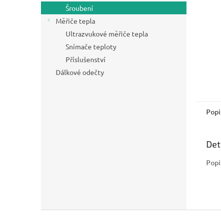
n
Šroubení
e
Měřiče tepla
l
Ultrazvukové měřiče tepla
Snímače teploty
Příslušenství
Dálkové odečty
Popi
Det
Popi
Z