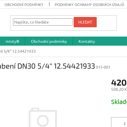
OBCHODNÍ PODMÍNKY
PODMÍNKY OCHRANY OSOBNÍCH ÚDAJŮ
HLEDAT
mioty®
Obchodní podmínky
Kontakty
0 5/4" 12.54421933
ubení DN30 5/4" 12.54421933
015-001
420
508,20 K
Měrná
Skla
cena: