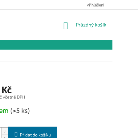
Přihlášení
NÁKUPNÍ
Prázdný košík
KOŠÍK
 Kč
č včetně DPH
dem
(>5 ks)
Přidat do košíku