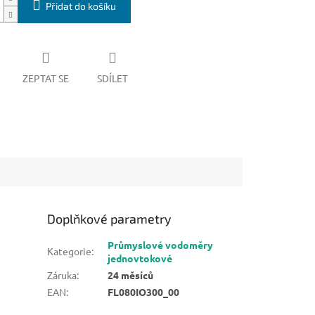
Přidat do košíku
ZEPTAT SE
SDÍLET
Doplňkové parametry
Průmyslové vodoměry
Kategorie
:
jednovtokové
Záruka
:
24 měsíců
EAN
:
FL080IO300_00