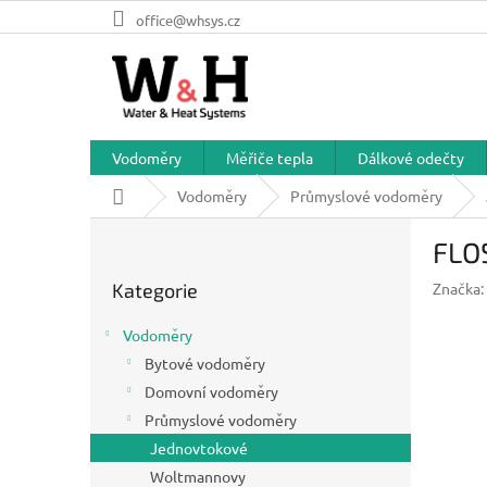
Přejít
office@whsys.cz
na
obsah
Vodoměry
Měřiče tepla
Dálkové odečty
Domů
Vodoměry
Průmyslové vodoměry
P
FLO
o
Přeskočit
s
Kategorie
Značka:
kategorie
t
r
Vodoměry
a
Bytové vodoměry
n
Domovní vodoměry
n
í
Průmyslové vodoměry
p
Jednovtokové
a
Woltmannovy