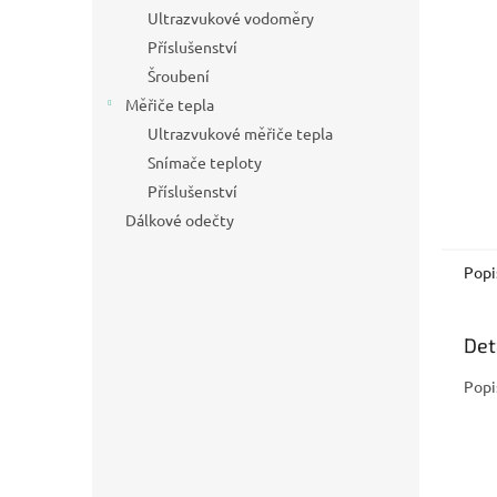
n
Ultrazvukové vodoměry
e
Příslušenství
l
Šroubení
Měřiče tepla
Ultrazvukové měřiče tepla
Snímače teploty
Příslušenství
Dálkové odečty
Popi
Det
Popi