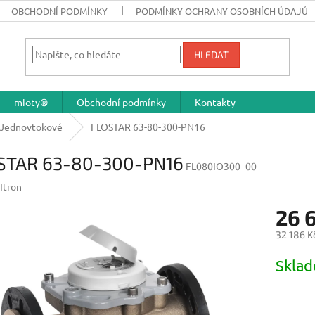
OBCHODNÍ PODMÍNKY
PODMÍNKY OCHRANY OSOBNÍCH ÚDAJŮ
HLEDAT
mioty®
Obchodní podmínky
Kontakty
Jednovtokové
FLOSTAR 63-80-300-PN16
STAR 63-80-300-PN16
FL080IO300_00
Itron
26 
32 186 K
Měrná
Skla
cena: