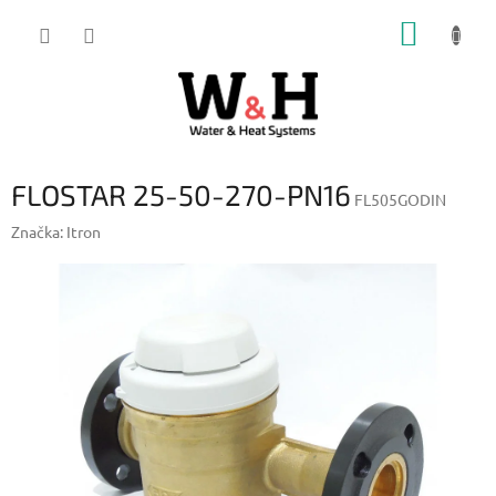
Přejít
NÁKUP
na
obsah
KOŠÍK
FLOSTAR 25-50-270-PN16
FL505GODIN
Značka:
Itron