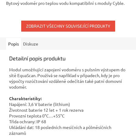
Bytový vodoměr pro teplou vodu kompatibilní s moduly Cyble.
ZOBRAZIT VŠECHNY SOUVISEJÍCÍ PRODUKTY
Popis
Diskuze
Detailní popis produktu
Modul umožňující zapojení vodoměru s pulsním výstupem do
sítě EquaScan. Používá se například v případech, kdy je pro
výpočty rozúčtování vzdáleně odečítán také patní domovní
vodoměr.
Charakteristiky:
Napájení: 3,6 V baterie (lithium)
Životnost baterie 12 let + 1 rok rezerva
Provozní teplota 0°C…+55°C
Třída ochrany: IP 68
Ukládání dat: 18 posledních mesíčních a půlměsíčních
záznamů