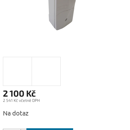
2 100 Kč
2 541 Kč včetně DPH
Měrná
Na dotaz
cena: