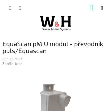
Přejít
NÁKUP
na
obsah
KOŠÍK
EquaScan pMIU modul - převodník
puls/Equascan
8032003023
Značka:
Itron