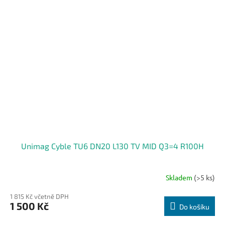
Unimag Cyble TU6 DN20 L130 TV MID Q3=4 R100H
Skladem
(>5 ks)
1 815 Kč včetně DPH
1 500 Kč
Do košíku