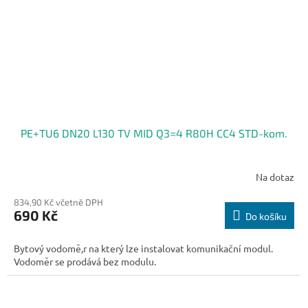
PE+TU6 DN20 L130 TV MID Q3=4 R80H CC4 STD-kom.
Na dotaz
834,90 Kč včetně DPH
690 Kč
Do košíku
Bytový vodomě,r na který lze instalovat komunikační modul.
Vodoměr se prodává bez modulu.