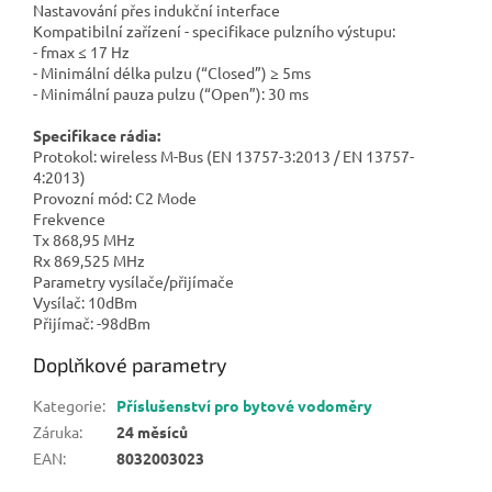
Nastavování přes indukční interface
Kompatibilní zařízení - specifikace pulzního výstupu:
- fmax ≤ 17 Hz
- Minimální délka pulzu (“Closed”) ≥ 5ms
- Minimální pauza pulzu (“Open”): 30 ms
Specifikace rádia:
Protokol: wireless M-Bus (EN 13757-3:2013 / EN 13757-
4:2013)
Provozní mód: C2 Mode
Frekvence
Tx 868,95 MHz
Rx 869,525 MHz
Parametry vysílače/přijímače
Vysílač: 10dBm
Přijímač: -98dBm
Doplňkové parametry
Kategorie
:
Příslušenství pro bytové vodoměry
Záruka
:
24 měsíců
EAN
:
8032003023