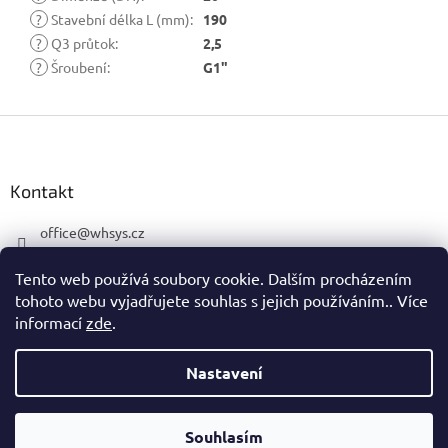
?
Stavební délka L (mm)
:
190
?
Q3 průtok
:
2,5
?
Šroubení
:
G1"
Z
á
p
a
Kontakt
t
í
office
@
whsys.cz
+420725818085
Tento web používá soubory cookie. Dalším procházením
tohoto webu vyjadřujete souhlas s jejich používáním.. Více
informací
zde
.
Nastavení
Vytvořil Shoptet
Souhlasím
Copyright 2026
WHSys.cz
. Všechna práva vyhrazena.