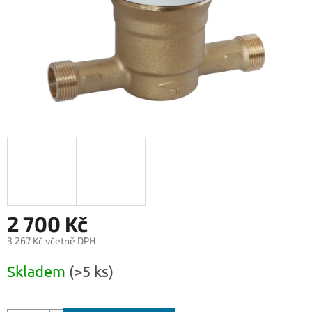
2 700 Kč
3 267 Kč včetně DPH
Měrná
Skladem
(>5 ks)
cena: