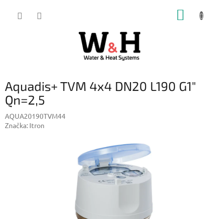
Přejít
NÁKUP
na
obsah
KOŠÍK
Aquadis+ TVM 4x4 DN20 L190 G1"
Qn=2,5
AQUA20190TVM44
Značka:
Itron