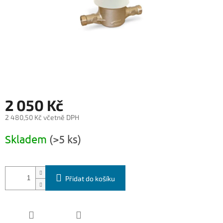
2 050 Kč
2 480,50 Kč včetně DPH
Měrná
Skladem
(>5 ks)
cena:
Přidat do košíku