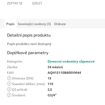
ZEPTAT SE
SDÍLET
Popis
Související soubory (3)
Diskuze
Detailní popis produktu
Popis produktu není dostupný
Doplňkové parametry
Kategorie
:
Domovní vodoměry objemové
Záruka
:
24 měsíců
EAN
:
AQH15110B400VM44
?
Dimenze (DN)
:
15
?
Stavební délka L (mm)
:
110
?
Q3 průtok
:
2,5
?
Šroubení
:
G3/4"