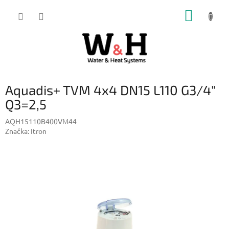
Přejít
NÁKUP
na
obsah
KOŠÍK
Aquadis+ TVM 4x4 DN15 L110 G3/4"
Q3=2,5
AQH15110B400VM44
Značka:
Itron